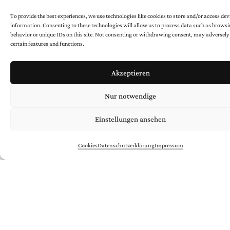
To provide the best experiences, we use technologies like cookies to store and/or access dev
information. Consenting to these technologies will allow us to process data such as brows
behavior or unique IDs on this site. Not consenting or withdrawing consent, may adversely
certain features and functions.
* Pflichtfeld
Akzeptieren
Nur notwendige
Einstellungen ansehen
/
/
Uli
AIGNER
KÜNSTLER*INNEN
/
/
Cookies
Datenschutzerklärung
Impressum
Negra
BERNHARD
Gilbert
BRETTERBAUER
/
/
Peter
HAUENSCHILD
Mario
KIESENHOFER
/
/
Hans
KUPELWIESER
Ferdinand
MELICHAR
/
/
Alois
MOSBACHER
Matteo
NEGRI