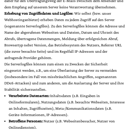
daher für den Übertragungsweg der E-Mails zwischen dem Absender und
dem Empfang auf unserem Server keine Verantwortung übernehmen.
Erhebung von Zugriffsdaten und Logfiles
: Wir selbst (bzw. unser
Webhostinganbieter) erheben Daten zu jedem Zugriff auf den Server
(sogenannte Serverlogfiles). Zu den Serverlogfiles können die Adresse und
Name der abgerufenen Webseiten und Dateien, Datum und Uhrzeit des
Abrufs, übertragene Datenmengen, Meldung über erfolgreichen Abruf,
Browsertyp nebst Version, das Betriebssystem des Nutzers, Referrer URL
(die zuvor besuchte Seite) und im Regelfall IP-Adressen und der
anfragende Provider gehören.
Die Serverlogfiles können zum einen zu Zwecken der Sicherheit
eingesetzt werden, z.B., um eine Überlastung der Server zu vermeiden
(insbesondere im Fall von missbräuchlichen Angriffen, sogenannten
DDoS-Attacken) und zum anderen, um die Auslastung der Server und ihre
Stabilität sicherzustellen.
Verarbeitete Datenarten:
Inhaltsdaten (z.B. Eingaben in
Onlineformularen), Nutzungsdaten (z.B. besuchte Webseiten, Interesse
an Inhalten, Zugriffszeiten), Meta-/Kommunikationsdaten (z.B.
Geräte-Informationen, IP-Adressen).
Betroffene Personen:
Nutzer (z.B. Webseitenbesucher, Nutzer von
Onlinediensten).