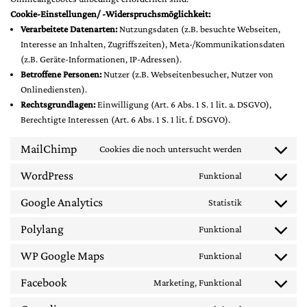
Cookie-Einstellungen/ -Widerspruchsmöglichkeit:
Verarbeitete Datenarten:
Nutzungsdaten (z.B. besuchte Webseiten,
Interesse an Inhalten, Zugriffszeiten), Meta-/Kommunikationsdaten
(z.B. Geräte-Informationen, IP-Adressen).
Betroffene Personen:
Nutzer (z.B. Webseitenbesucher, Nutzer von
Onlinediensten).
Rechtsgrundlagen:
Einwilligung (Art. 6 Abs. 1 S. 1 lit. a. DSGVO),
Berechtigte Interessen (Art. 6 Abs. 1 S. 1 lit. f. DSGVO).
MailChimp
Cookies die noch untersucht werden
Consent to se
WordPress
Funktional
Consent to se
Google Analytics
Statistik
Consent to ser
Polylang
Funktional
Consent to se
WP Google Maps
Funktional
Consent to se
Facebook
Marketing, Funktional
Consent to se