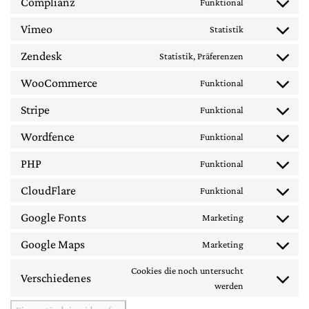
Complianz
Funktional
Consent to se
Vimeo
Statistik
Consent to se
Zendesk
Statistik, Präferenzen
Consent to se
WooCommerce
Funktional
Consent to s
Stripe
Funktional
Consent to ser
Wordfence
Funktional
Consent to se
PHP
Funktional
Consent to se
CloudFlare
Funktional
Consent to ser
Google Fonts
Marketing
Consent to se
Google Maps
Marketing
Consent to se
Cookies die noch untersucht
Verschiedenes
Consent to se
werden