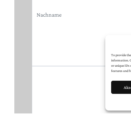
To provide the
information. C
or unique IDs 
features and f
Akz