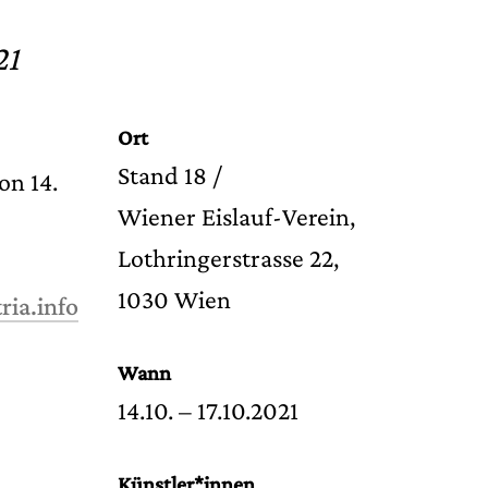
21
CHMALIX & UTA WEBER
Ort
Circles & Pop & Swinging Circles
, 2021
Stand 18 /
on 14.
Wiener Eislauf-Verein,
Lothringerstrasse 22,
1030 Wien
ia.info
Wann
14.10. – 17.10.2021
Künstler*innen