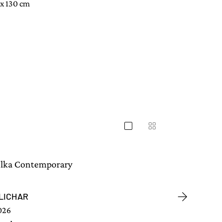
 x 130 cm
LICHAR
026