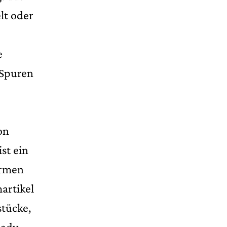
lt oder
e
 Spuren
on
st ein
ormen
artikel
stücke,
Lady