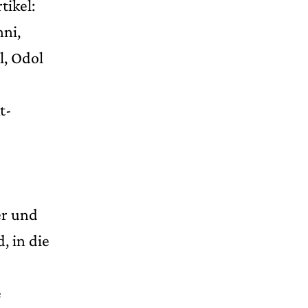
ikel:
nni,
l, Odol
t-
er und
, in die
e