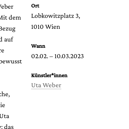
Weber
Ort
Lobkowitzplatz 3,
 Mit dem
1010 Wien
 Bezug
d auf
Wann
re
02.02. – 10.03.2023
 bewusst
Künstler*innen
Uta Weber
che,
ie
 Uta
: das