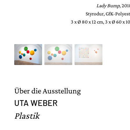
Lady Bump
, 20
Styrodur, GfK-Polyest
3 x Ø 80 x 12 cm, 3 x Ø 60 x 1
Über die Ausstellung
UTA WEBER
Plastik