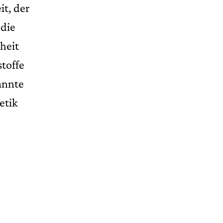
it, der
die
heit
toffe
annte
etik