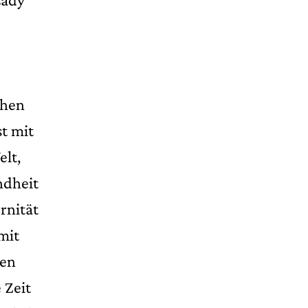
chen
t mit
elt,
ndheit
rnität
mit
ken
 Zeit