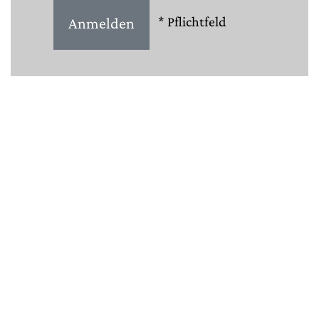
* Pflichtfeld
/
/
Uli
AIGNER
KÜNSTLER*INNEN
/
/
Negra
BERNHARD
Gilbert
BRETTERBAUER
/
/
Peter
HAUENSCHILD
Mario
KIESENHOFER
/
/
Hans
KUPELWIESER
Ferdinand
MELICHAR
/
/
Alois
MOSBACHER
Matteo
NEGRI
/
/
Rita
NOWAK
Elisabeth
PLANK
/
/
Markus
REDL
Hubert
SCHMALIX