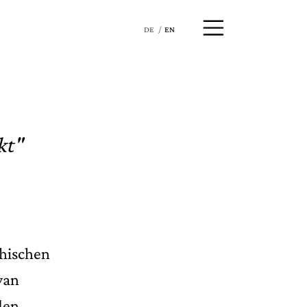
DE
EN
kt"
chischen
van
den